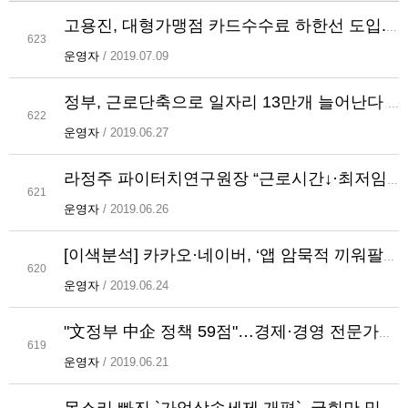
고용진, 대형가맹점 카드수수료 하한선 도입...“중소가맹점 상한선과 더불어 상생 경제 구축”
623
운영자
/ 2019.07.09
정부, 근로단축으로 일자리 13만개 늘어난다 했지만… 한국경제硏 "올해 10만개, 내년 23만개 줄어들 수도"
622
운영자
/ 2019.06.27
라정주 파이터치연구원장 “근로시간↓·최저임금↑… 고용 없는 성장”
621
운영자
/ 2019.06.26
[이색분석] 카카오·네이버, ‘앱 암묵적 끼워팔기’ 논란
620
운영자
/ 2019.06.24
"文정부 中企 정책 59점"…경제·경영 전문가들 "최저임금 등 수정해야"
619
운영자
/ 2019.06.21