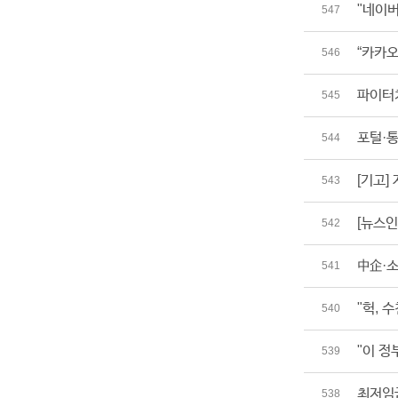
"네이버
547
“카카오
546
파이터치
545
포털·통
544
[기고
543
[뉴스인
542
中企·소
541
"헉, 
540
"이 정
539
최저임금
538