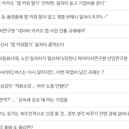
·카카오 `앱 끼워 팔기` 안하면, 일자리 늘고 기업비용 준다"
 등 플랫폼에 앱 끼워 팔지 않고 개별 판매시 일자리 8.9% ↑”
연구원 "네이버·카카오 앱 사업 진출 규제해야"
신사 `앱 끼워팔기` 일자리 좀먹는다
] 자동화시대, 노인 일자리가 필요하다/유한나 파이터치연구원 선임연구원
사이트] 버스는 다시 달리지만...이번 파업이 남긴 과제는 ?
상공인 “격화소양… 아무 도움 안됐다”
수천억?"… `상속세 공포`에 떠는 기업들
부도 유가는 최우선적으로 신경 쓸 것...정부 생각 바꾸기 전엔 경제 살아
 올해 또 올리면?