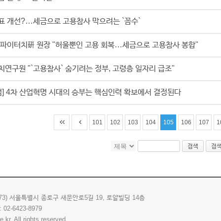
표 개선?…세금으로 고용참사 막으려는 `꼼수`
 파이터치硏 원장 "허울뿐인 고용 회복…세금으로 고용참사 봉합"
연구원 "`고용참사` 숨기려는 정부, 고령층 일자리 급조"
칼럼] 4차 산업혁명 시대의 승부는 핵심인력 확보에서 결정된다
101
102
103
104
105
106
107
1
검색
검
173) 서울특별시 종로구 새문안로5길 19, 로얄빌딩 14층
: 02-6423-8979
.kr, All rights reserved