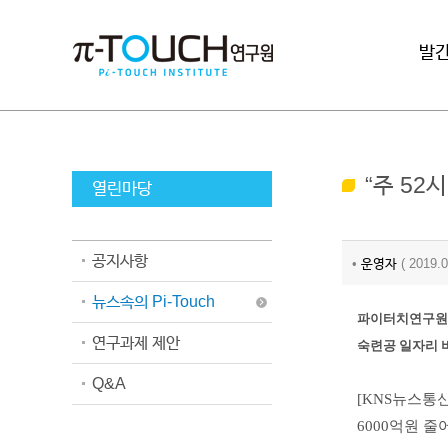
로그인
발
“주 52
열린마당
공지사항
•
운영자
( 2019
뉴스속의 Pi-Touch
파이터치연구원 분
연구과제 제안
숙련공 일자리 
Q&A
[KNS뉴스통신
6000억원 