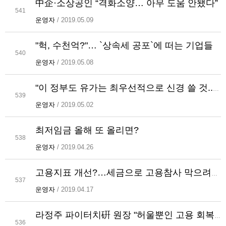
中企·소상공인 “격화소양… 아무 도움 안됐다”
541
운영자
/ 2019.05.09
"헉, 수천억?"… `상속세 공포`에 떠는 기업들
540
운영자
/ 2019.05.08
"이 정부도 유가는 최우선적으로 신경 쓸 것...정부 생각 바꾸기 전엔 경제 살아나기 힘들어"
539
운영자
/ 2019.05.02
최저임금 올해 또 올리면?
538
운영자
/ 2019.04.26
고용지표 개선?…세금으로 고용참사 막으려는 `꼼수`
537
운영자
/ 2019.04.17
라정주 파이터치硏 원장 "허울뿐인 고용 회복…세금으로 고용참사 봉합"
536