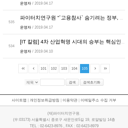
운영자
/ 2019.04.17
파이터치연구원 "`고용참사` 숨기려는 정부, 고령층 일자리 급조"
535
운영자
/ 2019.04.17
[IT 칼럼] 4차 산업혁명 시대의 승부는 핵심인력 확보에서 결정된다
534
운영자
/ 2019.04.10
101
102
103
104
105
검색
검색초기화
사이트맵
|
개인정보취급방침
|
이용약관
|
이메일주소 수집 거부
(재)파이터치연구원.
(우:03173) 서울특별시 종로구 새문안로5길 19, 로얄빌딩 14층
TEL : 02-6423-8976 , FAX : 02-6423-8979