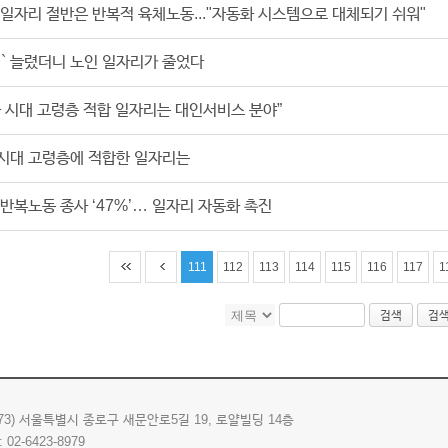
일자리 절반은 반복적 육체노동..."자동화 시스템으로 대체되기 쉬워"
` 늘렸더니 노인 일자리가 줄었다
 시대 고령층 적합 일자리는 대인서비스 분야”
시대 고령층에 적합한 일자리는
반복노동 종사 ‘47%’… 일자리 자동화 촉진
111
112
113
114
115
116
117
1
검색
검
173) 서울특별시 종로구 새문안로5길 19, 로얄빌딩 14층
: 02-6423-8979