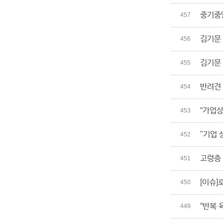
중기중
457
김기문 
456
김기문
455
반려견
454
“가업상
453
"기업 
452
고령층
451
[이슈]
450
“반복 
449