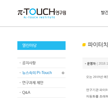
로그인
발
파이터치연
열린마당
공지사항
•
운영자
( 2018
뉴스속의 Pi-Touch
오는 2019년
연구과제 제안
연구기관 파이터
Q&A
자동화를 초래해