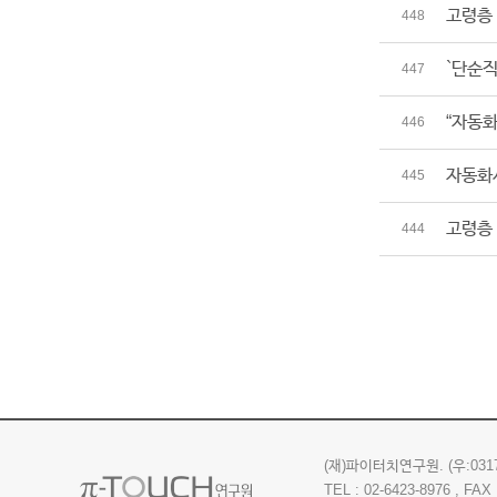
고령층 
448
`단순직
447
“자동화
446
자동화
445
고령층 
444
(재)파이터치연구원.
(우:03
TEL : 02-6423-8976 , FAX 