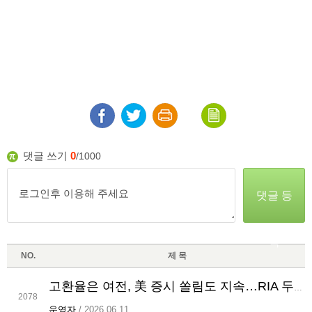
댓글 쓰기
0
/1000
댓글 등
록
NO.
제 목
고환율은 여전, 美 증시 쏠림도 지속…RIA 두 마리 토끼 놓쳤나
2078
운영자
/ 2026.06.11