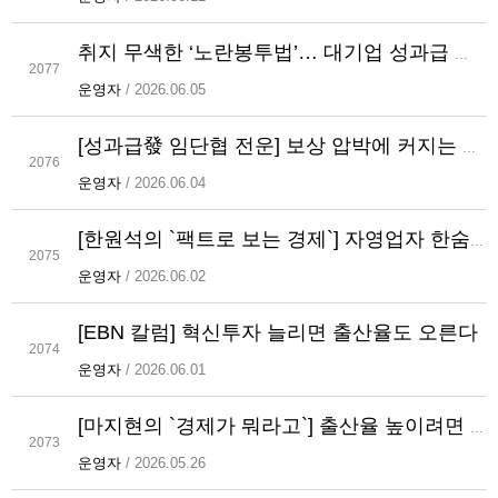
취지 무색한 ‘노란봉투법’… 대기업 성과급 투쟁·노노갈등 부작용 논란
2077
운영자
/ 2026.06.05
[성과급發 임단협 전운] 보상 압박에 커지는 재무 부담
2076
운영자
/ 2026.06.04
[한원석의 `팩트로 보는 경제`] 자영업자 한숨 깊어지는데...최저임금 또 올릴 텐가
2075
운영자
/ 2026.06.02
[EBN 칼럼] 혁신투자 늘리면 출산율도 오른다
2074
운영자
/ 2026.06.01
[마지현의 `경제가 뭐라고`] 출산율 높이려면 기업 혁신투자 확대해야
2073
운영자
/ 2026.05.26