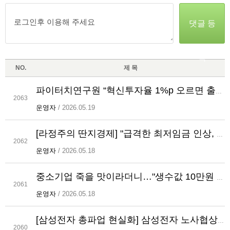
댓글 등
록
NO.
제 목
파이터치연구원 “혁신투자율 1%p 오르면 출산율 0.04명 증가”
2063
운영자
/ 2026.05.19
[라정주의 딴지경제] "급격한 최저임금 인상, 자영업자 큰 타격"
2062
운영자
/ 2026.05.18
중소기업 죽을 맛이라더니…"생수값 10만원 못 내서 야반도주"
2061
운영자
/ 2026.05.18
[삼성전자 총파업 현실화] 삼성전자 노사협상이 중요한 이유…반도체뿐 아니라 국가 경쟁력 하락 ‘불가피’
2060