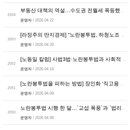
부동산 대책의 역설…수도권 전월세 폭등했다 [라정주의 경제터치]
2054
운영자
/ 2026.04.22
[라정주의 딴지경제] "노란봉투법, 하청노조 교섭권 확대는 신규채용 감소”
2053
운영자
/ 2026.04.20
[노동일 칼럼] 사법3법·노란봉투법과 사회적 비용
2052
운영자
/ 2026.04.14
[노란봉투법을 피하는 방법] 장인화 ‘직고용 카드’ 재계 확산 기로…득일까 실일까
2051
운영자
/ 2026.04.09
노란봉투법 시행 한 달…`교섭 폭풍`과 `법리적 불확실성`의 공존
2050
운영자
/ 2026.04.08