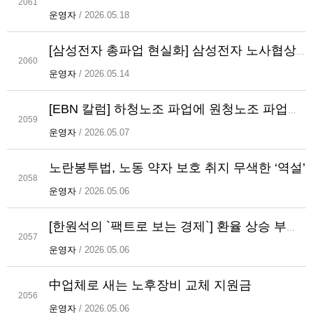
2061
운영자
/ 2026.05.18
[삼성전자 총파업 현실화] 삼성전자 노사협상이 중요한 이유…반도체뿐 아니라 국가 경쟁력 하락 ‘불가피’
2060
운영자
/ 2026.05.14
[EBN 칼럼] 하청노조 파업에 원청노조 파업까지 더해진다면
2059
운영자
/ 2026.05.07
노란봉투법, 노동 약자 보호 취지 무색한 ‘역설’
2058
운영자
/ 2026.05.06
[한원석의 `팩트로 보는 경제`] 환율 상승 부추기는 추경...26.2조원 투입하니, 원/달러 52원 올랐다
2057
운영자
/ 2026.05.06
中업체로 새는 노후장비 교체 지원금
2056
운영자
/ 2026.05.06