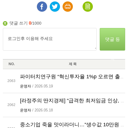
댓글 쓰기
0
/1000
댓글 등
록
NO.
제 목
파이터치연구원 “혁신투자율 1%p 오르면 출산율 0.04명 증가”
2063
운영자
/ 2026.05.19
[라정주의 딴지경제] "급격한 최저임금 인상, 자영업자 큰 타격"
2062
운영자
/ 2026.05.18
중소기업 죽을 맛이라더니…"생수값 10만원 못 내서 야반도주"