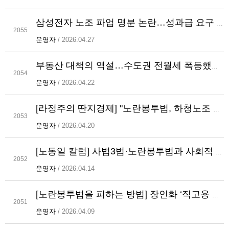
삼성전자 노조 파업 명분 논란…성과급 요구 정당성 도마
2055
운영자
/ 2026.04.27
부동산 대책의 역설…수도권 전월세 폭등했다 [라정주의 경제터치]
2054
운영자
/ 2026.04.22
[라정주의 딴지경제] "노란봉투법, 하청노조 교섭권 확대는 신규채용 감소”
2053
운영자
/ 2026.04.20
[노동일 칼럼] 사법3법·노란봉투법과 사회적 비용
2052
운영자
/ 2026.04.14
[노란봉투법을 피하는 방법] 장인화 ‘직고용 카드’ 재계 확산 기로…득일까 실일까
2051
운영자
/ 2026.04.09