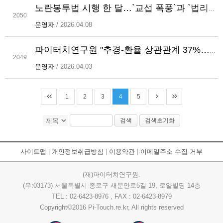
노란봉투법 시행 한 달…`교섭 폭풍`과 `법리적 불확실성`의 공존
2050
운영자
/ 2026.04.08
파이터치연구원 "추경-환율 상관관계 37%…26조 투입 시 1600원 돌파할 수도"
2049
운영자
/ 2026.04.03
1
2
3
4
5
검색
검색초기화
사이트맵
|
개인정보취급방침
|
이용약관
|
이메일주소 수집 거부
(재)파이터치연구원.
(우:03173) 서울특별시 종로구 새문안로5길 19, 로얄빌딩 14층
TEL : 02-6423-8976 , FAX : 02-6423-8979
Copyright©2016 Pi-Touch.re.kr, All rights reserved