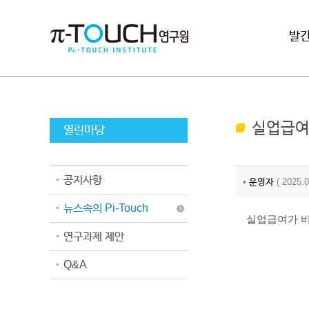
로그인
발
실업급여
열린마당
공지사항
•
운영자
( 2025
뉴스속의 Pi-Touch
실업급여가 비
연구과제 제안
Q&A