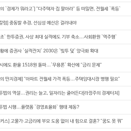
의 `경제가 뭐라고`] "다주택자 집 팔아라" 등 떠밀면, 전월세 `폭등`
 칼럼] 중동발 추경, 선심성 예산은 걸러내야
2조` 한투증권, 사상 최대 실적에도 기부 축소…사회환원 `역주행`
황에 증권사 `실적잔치` 2030은 `빚투 덫` 양극화 확대
출시에도 환율 1518원 돌파…`무용론` 확산에 "금리 문제"
의 딴지경제] "아파트 전월세 가격 폭등…주택임대시장 병행 필요"
투법의 역설…권리는 늘고, 일자리는 줄어든다[라정주의 경제터치]
투법 시행…플랫폼 `경영효율화` 행태 제동?
커스] 고물가·고금리에 부모 도움 없이 내 힘으로 결혼? "꿈도 못 꿔"