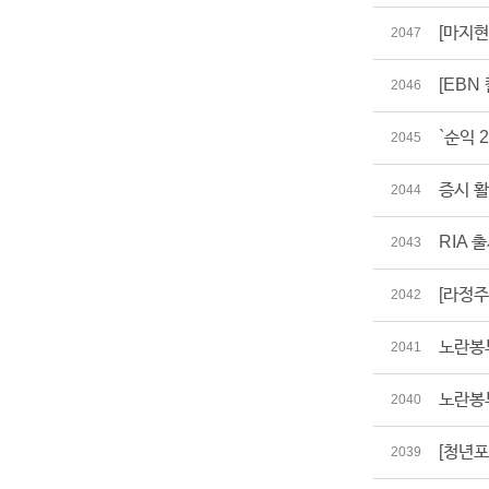
[마지현
2047
[EBN
2046
`순익 
2045
증시 활
2044
RIA 
2043
[라정주
2042
노란봉
2041
노란봉
2040
[청년포
2039