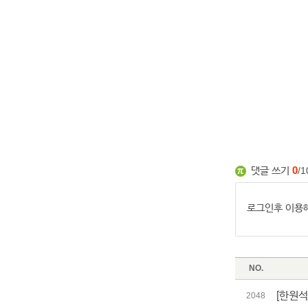
댓글 쓰기
0
/1
NO.
[한원석
2048