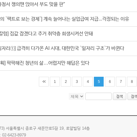
하청서 쟁의땐 앉아서 부도 맞을 판”
의 `팩트로 보는 경제`] 계속 늘어나는 실업급여 지급...걱정되는 이유
 칼럼] 집값 잡겠다고 주거 취약층 희생시켜선 안돼
 일자리①] 급격히 다가온 AI 시대, 대한민국 `일자리 구조`가 바뀐다
기획] 팍팍해진 청년의 삶…어렵지만 해답은 있다
1
2
3
4
5
6
7
8
검색
검
173) 서울특별시 종로구 새문안로5길 19, 로얄빌딩 14층
: 02-6423-8979