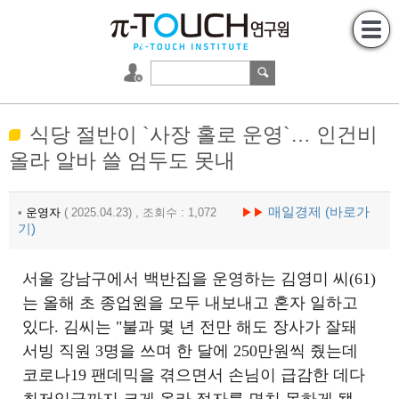
식당 절반이 `사장 홀로 운영`… 인건비
올라 알바 쓸 엄두도 못내
매일경제 (바로가
•
운영자
( 2025.04.23) , 조회수 : 1,072
▶▶
기)
서울 강남구에서 백반집을 운영하는 김영미 씨(61)
는 올해 초 종업원을 모두 내보내고 혼자 일하고
있다. 김씨는 "불과 몇 년 전만 해도 장사가 잘돼
서빙 직원 3명을 쓰며 한 달에 250만원씩 줬는데
코로나19 팬데믹을 겪으면서 손님이 급감한 데다