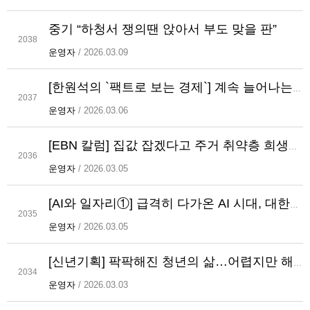
중기 “하청서 쟁의땐 앉아서 부도 맞을 판”
2038
운영자
/ 2026.03.09
[한원석의 `팩트로 보는 경제`] 계속 늘어나는 실업급여 지급...걱정되는 이유
2037
운영자
/ 2026.03.06
[EBN 칼럼] 집값 잡겠다고 주거 취약층 희생시켜선 안돼
2036
운영자
/ 2026.03.05
[AI와 일자리①] 급격히 다가온 AI 시대, 대한민국 `일자리 구조`가 바뀐다
2035
운영자
/ 2026.03.05
[신년기획] 팍팍해진 청년의 삶…어렵지만 해답은 있다
2034
운영자
/ 2026.03.03