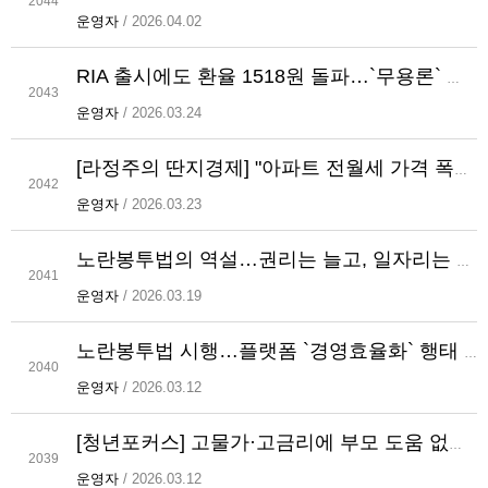
2044
운영자
/ 2026.04.02
RIA 출시에도 환율 1518원 돌파…`무용론` 확산에 "금리 문제"
2043
운영자
/ 2026.03.24
[라정주의 딴지경제] "아파트 전월세 가격 폭등…주택임대시장 병행 필요"
2042
운영자
/ 2026.03.23
노란봉투법의 역설…권리는 늘고, 일자리는 줄어든다[라정주의 경제터치]
2041
운영자
/ 2026.03.19
노란봉투법 시행…플랫폼 `경영효율화` 행태 제동?
2040
운영자
/ 2026.03.12
[청년포커스] 고물가·고금리에 부모 도움 없이 내 힘으로 결혼? "꿈도 못 꿔"
2039
운영자
/ 2026.03.12