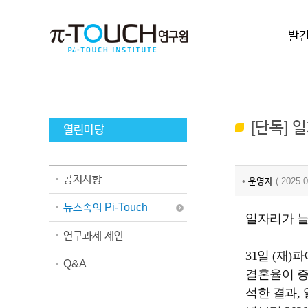
로그인
발
[단독] 
열린마당
공지사항
•
운영자
( 2025
뉴스속의 Pi-Touch
일자리가 늘
연구과제 제안
31일 (재
Q&A
결혼율이 증
석한 결과,