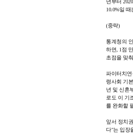
년부터 20
10.0%일 
(중략)
통계청의 인
하면, 1점 
초점을 맞춰
파이터치연구
령사회 기본
년 및 신혼부
로도 이 기
를 완화할 
앞서 정치권
다"는 입장을