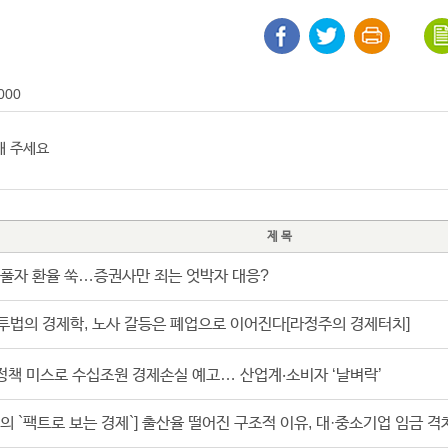
000
제 목
 풀자 환율 쑥…증권사만 죄는 엇박자 대응?
투법의 경제학, 노사 갈등은 폐업으로 이어진다[라정주의 경제터치]
 정책 미스로 수십조원 경제손실 예고… 산업계‧소비자 ‘날벼락’
의 `팩트로 보는 경제`] 출산율 떨어진 구조적 이유, 대·중소기업 임금 격