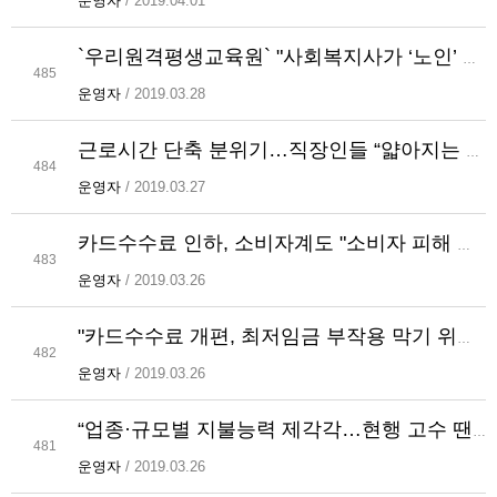
운영자
/ 2019.04.01
`우리원격평생교육원` "사회복지사가 ‘노인’ 유망직업인 이유?"
485
운영자
/ 2019.03.28
근로시간 단축 분위기…직장인들 “얇아지는 지갑 뭘로 메우나?” [일상톡톡 플러스]
484
운영자
/ 2019.03.27
카드수수료 인하, 소비자계도 "소비자 피해 전가 우려"
483
운영자
/ 2019.03.26
"카드수수료 개편, 최저임금 부작용 막기 위한 과도한 시장개입"
482
운영자
/ 2019.03.26
“업종·규모별 지불능력 제각각…현행 고수 땐 영세업종 감원 불보듯”
481
운영자
/ 2019.03.26